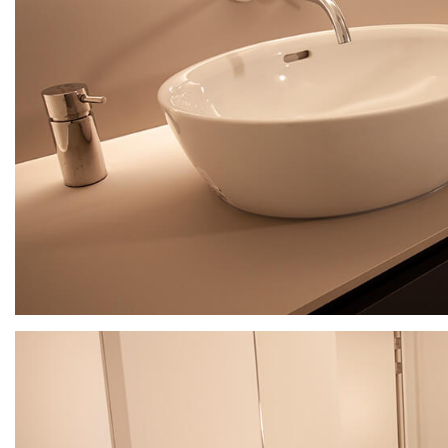
ARCHITECT
ONTWERPEN
WERKWIJZE
PROJECTEN
VACATURES
OVER
ONS
CONTACT