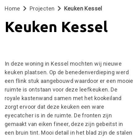
Home
Projecten
Keuken Kessel
Keuken Kessel
WOONINTERIEUR
BEDRIJFSINTERIEUR
ARCHITECT
In deze woning in Kessel mochten wij nieuwe
ONTWERPEN
keuken plaatsen. Op de benedenverdieping werd
een flink stuk aangebouwd waardoor er een mooie
WERKWIJZE
ruimte is ontstaan voor deze leefkeuken. De
PROJECTEN
royale kastenwand samen met het kookeiland
zorgt ervoor dat deze keuken een ware
VACATURES
eyecatcher is in de ruimte. De fronten zijn
gemaakt van eiken fineer, deze zijn gebeitst in
OVER
een bruin tint. Mooi detail in het blad zijn de stalen