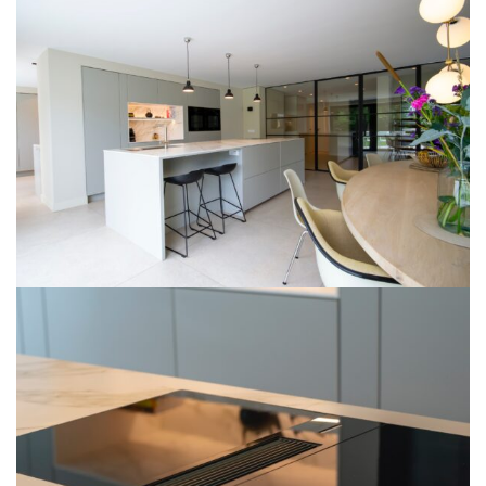
ARCHITECT
ONTWERPEN
WERKWIJZE
PROJECTEN
VACATURES
OVER
ONS
CONTACT