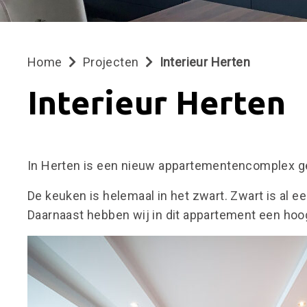
Home
Projecten
Interieur Herten
WOONINTERIEUR
Interieur Herten
BEDRIJFSINTERIEUR
ARCHITECT
ONTWERPEN
In Herten is een nieuw appartementencomplex ge
WERKWIJZE
De keuken is helemaal in het zwart. Zwart is al een
PROJECTEN
Daarnaast hebben wij in dit appartement een ho
VACATURES
OVER
ONS
CONTACT